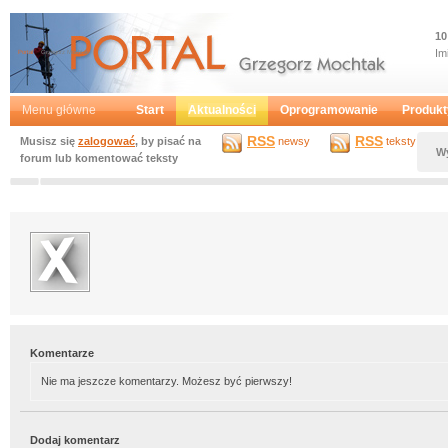
10
Im
Portal
Grzegorz Mochtak
Menu główne
Start
Aktualności
Oprogramowanie
Produkt
RSS
RSS
Musisz się
zalogować
, by pisać na
newsy
teksty
W
forum lub komentować teksty
Komentarze
Nie ma jeszcze komentarzy. Możesz być pierwszy!
Dodaj komentarz