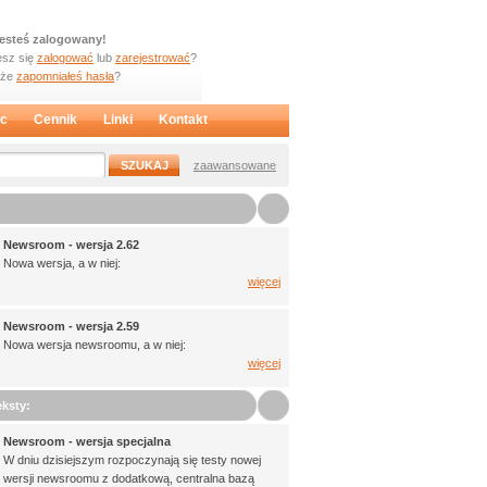
jesteś zalogowany!
sz się
zalogować
lub
zarejestrować
?
oże
zapomniałeś hasła
?
c
Cennik
Linki
Kontakt
zaawansowane
Newsroom - wersja 2.62
Nowa wersja, a w niej:
więcej
Newsroom - wersja 2.59
Nowa wersja newsroomu, a w niej:
więcej
ksty:
Newsroom - wersja specjalna
W dniu dzisiejszym rozpoczynają się testy nowej
wersji newsroomu z dodatkową, centralna bazą