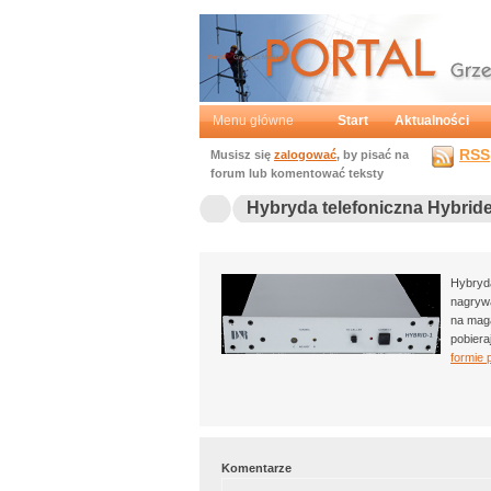
Portal
Grzegorz Mochtak
Menu główne
Start
Aktualności
RSS
Musisz się
zalogować
, by pisać na
forum lub komentować teksty
Hybryda telefoniczna Hybrid
Hybryda
nagrywa
na maga
pobieraj
formie 
Komentarze