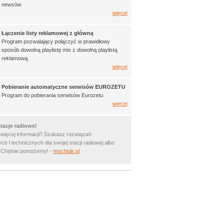
newsów.
więcej
Łączenie listy reklamowej z główną
Program pozwalający połączyć w prawidłowy
sposób dowolną playlistę mix z dowolną playlistą
reklamową.
więcej
Pobieranie automatyczne serwisów EUROZETU
Program do pobierania serwisów Eurozetu
więcej
tacje radiowe!
 więcej informacji? Szukasz rozwiązań
ch i technicznych dla swojej stacji radiowej albo
? Chętnie pomożemy! -
mochtak.pl
.