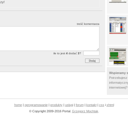
zy!
treść komentarza
ile to jest
4
dodać
3
?
Wspieramy s
Potrzebujesz
informatyczny
internetowej
home
|
oprogramowanie
|
produkty
|
usługi
|
forum
|
kontakt
|
css
i
xhtml
© Copyright 2009-2016 Portal.
Grzegorz Mochtak
.