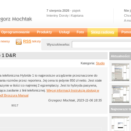
7 sierpnia 2026
- piątek
Nie 
Imieniny Doroty i Kajetana
Chce
A m
Oprogramowanie
Produkty
Usługi
Foto
Sklep radiowy
Pomo
RSS
newsy
teksty
Wyszukiwarka:
e 1 D&R
Aktualności:
Kategoria:
Studio
 telefoniczna Hybride 1 to najprostsze urządzenie przeznaczone do
nia rozmów przez reportera. Jej cena to jedynie 850 zł netto. Jest stale
zynie w ilości co najmniej 2 egzemplarzy. Jest to hybryda pasywna,
ąca zasilanie z linii telefonicznej.
Więcej informacji
Instrukcja obsługi w
pdf
Broszura
Manual
Grzegorz Mochtak, 2023-11-06 18:35
9017
Najnowsze te