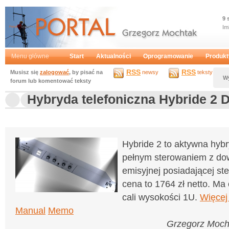
9 
Im
Portal
Grzegorz Mochtak
Menu główne
Start
Aktualności
Oprogramowanie
Produkt
RSS
RSS
Musisz się
zalogować
, by pisać na
newsy
teksty
W
forum lub komentować teksty
Hybryda telefoniczna Hybride 2 
Hybride 2 to aktywna hybr
pełnym sterowaniem z dow
emisyjnej posiadającej st
cena to 1764 zł netto. 
cali wysokości 1U.
Więcej
Manual
Memo
Grzegorz Moch