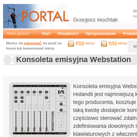
10
Im
Portal
Grzegorz Mochtak
Menu główne
Start
Aktualności
Oprogramowanie
Produkt
RSS
RSS
Musisz się
zalogować
, by pisać na
newsy
teksty
W
forum lub komentować teksty
Konsoleta emisyjna Webstation
Konsoleta emisyjna Webst
Holandii jest najmniejszą
tego producenta, kosztuje 
taką kwotę dostajecie kon
częściowo sterować zdaln
zdefiniowania dowolnych 
klawiaturowych z właczen