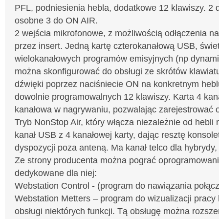
PFL, podniesienia hebla, dodatkowe 12 klawiszy. 2
osobne 3 do ON AIR.
2 wejścia mikrofonowe, z możliwością odłączenia n
przez insert. Jedną kartę czterokanałową USB, świe
wielokanałowych programów emisyjnych (np dynami
można skonfigurować do obsługi ze skrótów klawiat
dźwięki poprzez naciśniecie ON na konkretnym hebl
dowolnie programowalnych 12 klawiszy. Karta 4 kana
kanałowa w nagrywaniu, pozwalając zarejestrować o
Tryb NonStop Air, który włącza niezależnie od hebli
kanał USB z 4 kanałowej karty, dając resztę konsole
dyspozycji poza anteną. Ma kanał telco dla hybrydy,
Ze strony producenta można pograć oprogramowan
dedykowane dla niej:
Webstation Control - (program do nawiązania połąc
Webstation Metters – program do wizualizacji pracy 
obsługi niektórych funkcji. Tą obsługę można rozsze