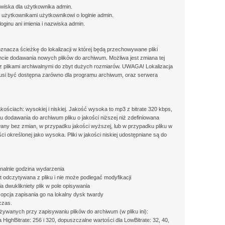
azwiska dla użytkownika admin.
i użytkownikami użytkownikowi o loginie admin.
ginu ani imienia i nazwiska admin.
znacza ścieżkę do lokalizacji w której będą przechowywane pliki
ie dodawania nowych plików do archiwum. Możliwa jest zmiana tej
 z plikami archiwalnymi do zbyt dużych rozmiarów. UWAGA! Lokalizacja
i być dostępna zarówno dla programu archiwum, oraz serwera
ościach: wysokiej i niskiej. Jakość wysoka to mp3 z bitrate 320 kbps,
u dodawania do archiwum pliku o jakości niższej niż zdefiniowana
any bez zmian, w przypadku jakości wyższej, lub w przypadku pliku w
i określonej jako wysoka. Pliki w jakości niskiej udostępniane są do
onalnie godzina wydarzenia
jest odczytywana z pliku i nie może podlegać modyfikacji
a dwuklikniety plik w pole opisywania
opcja zapisania go na lokalny dysk twardy
czas.
żywanych przy zapisywaniu plików do archiwum (w pliku ini):
 HighBitrate: 256 i 320, dopuszczalne wartości dla LowBitrate: 32, 40,