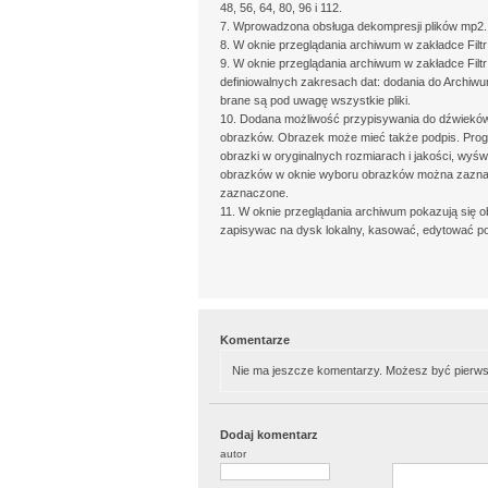
48, 56, 64, 80, 96 i 112.
7. Wprowadzona obsługa dekompresji plików mp2.
8. W oknie przeglądania archiwum w zakładce Filt
9. W oknie przeglądania archiwum w zakładce Fil
definiowalnych zakresach dat: dodania do Archiwum,
brane są pod uwagę wszystkie pliki.
10. Dodana możliwość przypisywania do dźwiekó
obrazków. Obrazek może mieć także podpis. Progr
obrazki w oryginalnych rozmiarach i jakości, wyś
obrazków w oknie wyboru obrazków można zaznac
zaznaczone.
11. W oknie przeglądania archiwum pokazują się
zapisywac na dysk lokalny, kasować, edytować p
Komentarze
Nie ma jeszcze komentarzy. Możesz być pierws
Dodaj komentarz
autor