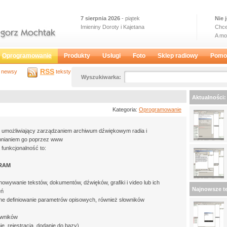
7 sierpnia 2026
- piątek
Nie 
Imieniny Doroty i Kajetana
Chce
A m
Oprogramowanie
Produkty
Usługi
Foto
Sklep radiowy
Pomo
RSS
newsy
teksty
Wyszukiwarka:
Aktualności:
Kategoria:
Oprogramowanie
 umożliwiający zarządzaniem archiwum dźwiękowym radia i
pnianiem go poprzez www
funkcjonalność to:
RAM
howywanie tekstów, dokumentów, dźwięków, grafiki i video lub ich
Najnowsze te
eń
ne definiowanie parametrów opisowych, również słowników
owników
ie, rejestracja, dodanie do bazy)