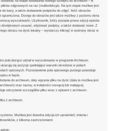
a dodawać na etapie dodawania nowego dźwięku do archiwum – w
 plików zdjęciowych na raz (multiselekcja). Na tym etapie możliwe jest
 do bazy, a także dodawanie podpisów do zdjęć. Ilość obrazów
t ograniczona. Dostęp do obrazów jest także możliwy z poziomu okna
omocą wyszukiwarki. Użytkownik, który posiada prawo edycji wpisów
m dźwiękowym usuwać, edytować podpisy, a także dodawać nowe. Z
nego obrazu na dysk lokalny – wystarczy kliknąć w wybrany obraz w
 jako pola biorące udział w wyszukiwaniu w programie Archiwum.
kazują się pozycje spełniające warunki określone w polach
polach opisowych. Pozostawienie pola opisowego pustego powoduje
opisu w bazie.
dania do archiwum, daty wgrania pliku na dysk (data ta możliwa jest
chiwum) oraz nazwy, w kolejności rosnącej lub malejącej.
oduje odczytanie szczegółów pliku wraz z opisami z archiwum.
pliku z archiwum.
systemu. Możliwa jest dowolna edycja ich uprawnień, imienia i
ytkowników, z kilkoma zastrzeżeniami:
e admin.