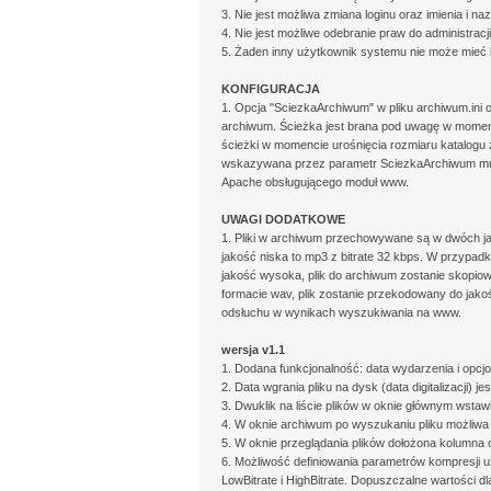
3. Nie jest możliwa zmiana loginu oraz imienia i n
4. Nie jest możliwe odebranie praw do administracj
5. Żaden inny użytkownik systemu nie może mieć lo
KONFIGURACJA
1. Opcja "SciezkaArchiwum" w pliku archiwum.ini o
archiwum. Ścieżka jest brana pod uwagę w momenc
ścieżki w momencie urośnięcia rozmiaru katalogu
wskazywana przez parametr SciezkaArchiwum mus
Apache obsługującego moduł www.
UWAGI DODATKOWE
1. Pliki w archiwum przechowywane są w dwóch jak
jakość niska to mp3 z bitrate 32 kbps. W przypadk
jakość wysoka, plik do archiwum zostanie skopiow
formacie wav, plik zostanie przekodowany do jakośc
odsłuchu w wynikach wyszukiwania na www.
wersja v1.1
1. Dodana funkcjonalność: data wydarzenia i opcj
2. Data wgrania pliku na dysk (data digitalizacji) 
3. Dwuklik na liście plików w oknie głównym wstawi
4. W oknie archiwum po wyszukaniu pliku możliwa 
5. W oknie przeglądania plików dołożona kolumna 
6. Możliwość definiowania parametrów kompresji u
LowBitrate i HighBitrate. Dopuszczalne wartości dla