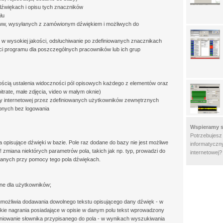
 dźwiękach i opisu tych znaczników
łu
 www, wysyłanych z zamówionym dźwiękiem i możliwych do
 w wysokiej jakości, odsłuchiwanie po zdefiniowanych znacznikach
ści programu dla poszczególnych pracowników lub ich grup
ością ustalenia widoczności pól opisowych każdego z elementów oraz
itrate, małe zdjęcia, video w małym oknie)
y internetowej przez zdefiniowanych użytkowników zewnętrznych
ępnych bez logowania
Wspieramy s
Potrzebujesz
pisujące dźwięki w bazie. Pole raz dodane do bazy nie jest możliwe
informatyczny
! zmiana niektórych parametrów pola, takich jak np. typ, prowadzi do
internetowej
isanych przy pomocy tego pola dźwiękach.
zne dla użytkowników;
 umożliwia dodawania dowolnego tekstu opisującego dany dźwięk - w
kie nagrania posiadające w opisie w danym polu tekst wprowadzony
iniowanie słownika przypisanego do pola - w wynikach wyszukiwania