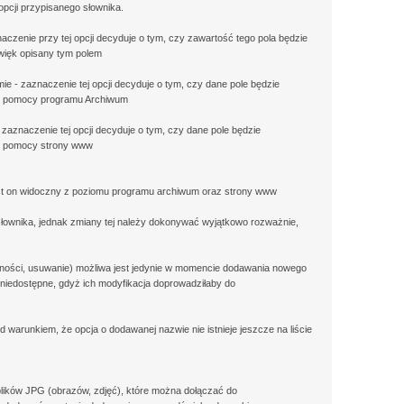
 opcji przypisanego słownika.
czenie przy tej opcji decyduje o tym, czy zawartość tego pola będzie
więk opisany tym polem
e - zaznaczenie tej opcji decyduje o tym, czy dane pole będzie
zy pomocy programu Archiwum
zaznaczenie tej opcji decyduje o tym, czy dane pole będzie
zy pomocy strony www
jest on widoczny z poziomu programu archiwum oraz strony www
słownika, jednak zmiany tej należy dokonywać wyjątkowo rozważnie,
ejności, usuwanie) możliwa jest jedynie w momencie dodawania nowego
 niedostępne, gdyż ich modyfikacja doprowadziłaby do
 warunkiem, że opcja o dodawanej nazwie nie istnieje jeszcze na liście
ików JPG (obrazów, zdjęć), które można dołączać do