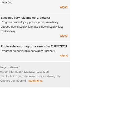
newsów.
więcej
Łączenie listy reklamowej z główną
Program pozwalający połączyć w prawidłowy
sposób dowolną playlistę mix z dowolną playlistą
reklamową.
więcej
Pobieranie automatyczne serwisów EUROZETU
Program do pobierania serwisów Eurozetu
więcej
tacje radiowe!
 więcej informacji? Szukasz rozwiązań
ch i technicznych dla swojej stacji radiowej albo
? Chętnie pomożemy! -
mochtak.pl
.