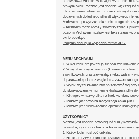
archiwizowanych plików dźwiękowych. Pliki możn
prawym oknie. Możliwe jest dodanie większej ilości
także usuwanie obrazów – zanim zostaną dopisane
dodawanych do jednego pliku dźwiękowego nie jes
Archiwum – po wyszukaniu konkretnego pliku za p
w Archiwum może obrazy stowarzyszone z plikie
poziomy Archiwum możliwy jest także zapis wybra
oknie podglądu.
Program obsługuje wyłącznie format JPG.
MENU ARCHIWUM
1. W kolumnie filtr pokazują się pola zdefionwane
2. W wynikach wyszukiwania (kolumna środkowa) u
słownikowych, oraz zawierające tekst wpisany w 
dopasowanie pola bez względu na zawartość jego 
3. Wyniki wyszukiwania można sortować wg daty do
do skorygowania w momencie dodawania pliku do ar
4. Kliknięcie w nazwę pliku na liście wyników pow
5. Możliwa jest dowolna modyfikacja opisu pliku.
6. Możliwa jest nieodwracalna operacja usunięcia 
UŻYTKOWNICY
Możliwe jest dodanie dowolnej ilości użytkowników 
nazwiska, loginu oraz hasła, a także usuwanie uż
1. Każdy login musi być unikalny.
2. Nie jest możliwe usunięcie użytkownika o logini