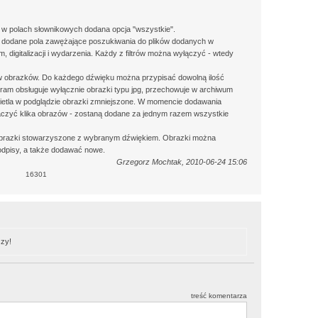
r w polach słownikowych dodana opcja "wszystkie".
tr dodane pola zawężające poszukiwania do plików dodanych w
 digitalizacji i wydarzenia. Każdy z filtrów można wyłączyć - wtedy
w obrazków. Do każdego dźwięku można przypisać dowolną ilość
am obsługuje wyłącznie obrazki typu jpg, przechowuje w archiwum
wietla w podglądzie obrazki zmniejszone. W momencie dodawania
zyć klika obrazów - zostaną dodane za jednym razem wszystkie
 obrazki stowarzyszone z wybranym dźwiękiem. Obrazki można
odpisy, a także dodawać nowe.
Grzegorz Mochtak, 2010-06-24 15:06
16301
zy!
treść komentarza