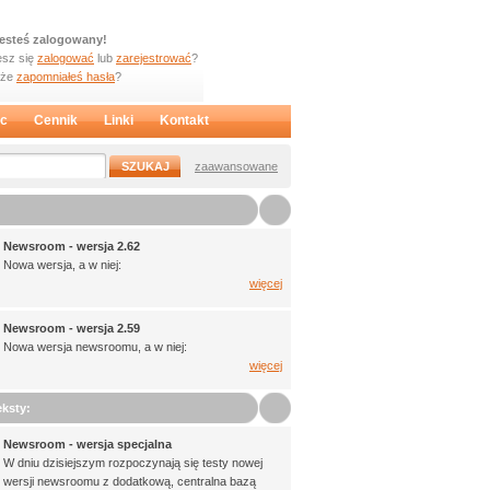
jesteś zalogowany!
sz się
zalogować
lub
zarejestrować
?
oże
zapomniałeś hasła
?
c
Cennik
Linki
Kontakt
zaawansowane
Newsroom - wersja 2.62
Nowa wersja, a w niej:
więcej
Newsroom - wersja 2.59
Nowa wersja newsroomu, a w niej:
więcej
ksty:
Newsroom - wersja specjalna
W dniu dzisiejszym rozpoczynają się testy nowej
wersji newsroomu z dodatkową, centralna bazą