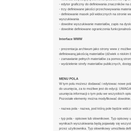
- edytor graficzny do definiowania znaczników na
- trzy definiowane jakości przechowywania materia
- definiowanie masek pól widocznych na stronie
wyszukiwania
- dowolne wyszukiwanie materiałów, zapis na dysk
- dowolnie definiowane ograniczenia funkcjonalno
Interface WWW
- prezentacja archiwum jako strony www z możliw
definiowaną jakością materiałów (dźwiek o niskim b
- zamawianie pełnych materiałów za pomocą stron
- wydzielenie strefy materiałów publicznych, dost
MENU POLA
W tym polu możesz dodawać i edytowac nowe pola o
do usunięcia, za to możliwe jest do edycji. UWAGA
usunięcia informacji o tym polu we wszystkich op
Pozostałe elementy można modyfikować dowolnie.
- nazwa pola - nazwa, pod którą pole będzie widc
- typ pola - opisowe lub słownikowe. Typ opisowy
wynikach wyszukiwania będą pojawiały się wszyst
przez użytkownika. Typ słownikowy umożliwia def