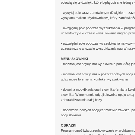
pojawią się te dźwięki, które będą opisane jedną z
- wysyłaj pole wraz zamówionym dźwiękiem - zazna
wysyłana mailem użytkownikowi, który zamówi dź
- uwzględnij pole podczas wyszukiwania w programi
uczestniczyło w czasie wyszukiwania nagrań pr
- uwzględnij pole podczas wyszukiwania na www - 
uczestniczyło w czasie wyszukiwania nagrań pr
MENU SŁOWNIKI
- możliwa jest edycja nazwy słownika pod którą 
- możliwa jest edycja nazw poszczególnych opcji 
gdyż może to zmienić kontekst wyszukiwania
- dowolna modyfikacja opcji słownika (zmiana kol
słownika. W momencie edycji słownika opcje te są
zdestabilizowania całej bazy
- dodawanie nowych opcji jest możliwe zawsze, pod
opcji słownika
OBRAZKI
Program umożliwia przechowywanie w archiwum pl