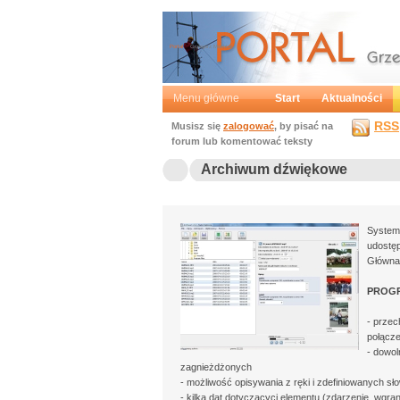
Portal
Grzegorz Mochtak
Menu główne
Start
Aktualności
RSS
Musisz się
zalogować
, by pisać na
forum lub komentować teksty
Archiwum dźwiękowe
System
udostę
Główna 
PROG
- przec
połącz
- dowol
zagnieżdżonych
- możliwość opisywania z ręki i zdefiniowanych sł
- kilka dat dotyczącycj elementu (zdarzenie, wgran