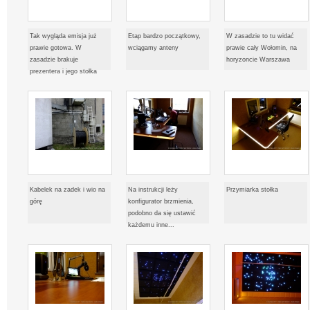
Tak wygląda emisja już
Etap bardzo początkowy,
W zasadzie to tu widać
prawie gotowa. W
wciągamy anteny
prawie cały Wołomin, na
zasadzie brakuje
horyzoncie Warszawa
prezentera i jego stołka
Kabelek na zadek i wio na
Na instrukcji leży
Przymiarka stołka
górę
konfigurator brzmienia,
podobno da się ustawić
każdemu inne...