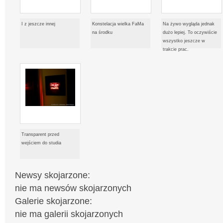
I z jeszcze innej
Konstelacja wielka FaMa
Na żywo wygląda jednak
na środku
dużo lepiej. To oczywiście
wszystko jeszcze w
trakcie prac.
Transparent przed
wejściem do studia
Newsy skojarzone:
nie ma newsów skojarzonych
Galerie skojarzone:
nie ma galerii skojarzonych