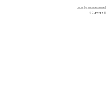
home
|
oprogramowanie
© Copyright 2