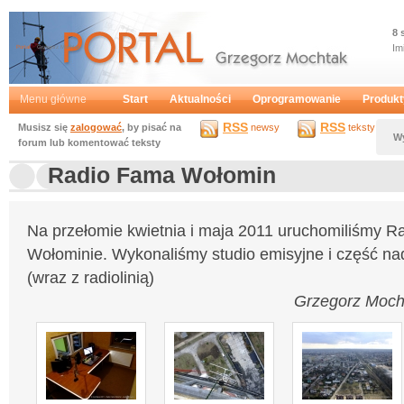
8 
Im
Portal
Grzegorz Mochtak
Menu główne
Start
Aktualności
Oprogramowanie
Produkt
RSS
RSS
Musisz się
zalogować
, by pisać na
newsy
teksty
W
forum lub komentować teksty
Radio Fama Wołomin
Na przełomie kwietnia i maja 2011 uruchomiliśmy 
Wołominie. Wykonaliśmy studio emisyjne i część n
(wraz z radiolinią)
Grzegorz Moch