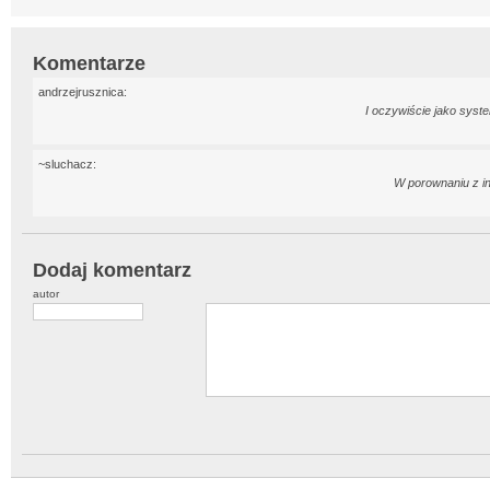
Komentarze
andrzejrusznica:
I oczywiście jako syste
~sluchacz:
W porownaniu z in
Dodaj komentarz
autor