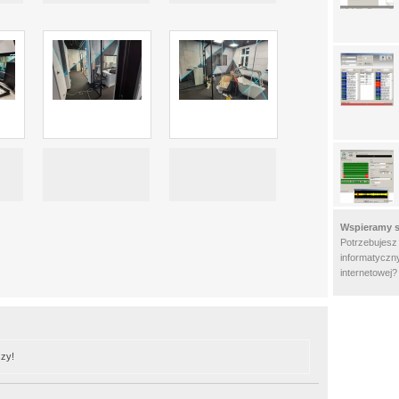
Wspieramy s
Potrzebujesz
informatyczny
internetowej
zy!