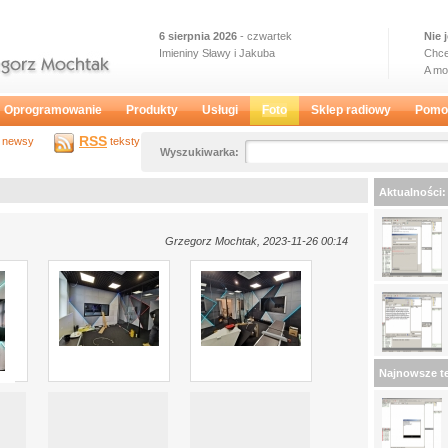
6 sierpnia 2026
- czwartek
Nie 
Imieniny Sławy i Jakuba
Chce
A m
Oprogramowanie
Produkty
Usługi
Foto
Sklep radiowy
Pomo
RSS
newsy
teksty
Wyszukiwarka:
Aktualności:
Grzegorz Mochtak, 2023-11-26 00:14
Najnowsze te