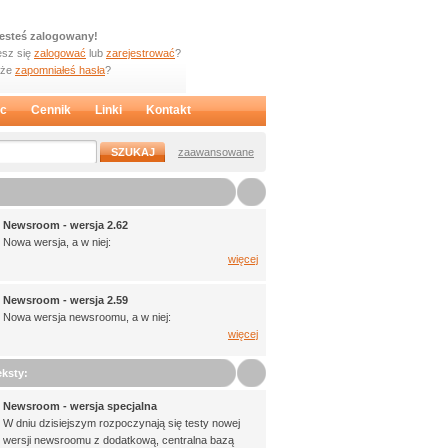
jesteś zalogowany!
sz się
zalogować
lub
zarejestrować
?
oże
zapomniałeś hasła
?
c
Cennik
Linki
Kontakt
zaawansowane
Newsroom - wersja 2.62
Nowa wersja, a w niej:
więcej
Newsroom - wersja 2.59
Nowa wersja newsroomu, a w niej:
więcej
ksty:
Newsroom - wersja specjalna
W dniu dzisiejszym rozpoczynają się testy nowej
wersji newsroomu z dodatkową, centralna bazą