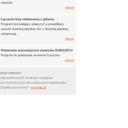
newsów.
więcej
Łączenie listy reklamowej z główną
Program pozwalający połączyć w prawidłowy
sposób dowolną playlistę mix z dowolną playlistą
reklamową.
więcej
Pobieranie automatyczne serwisów EUROZETU
Program do pobierania serwisów Eurozetu
więcej
tacje radiowe!
 więcej informacji? Szukasz rozwiązań
ch i technicznych dla swojej stacji radiowej albo
? Chętnie pomożemy! -
mochtak.pl
.