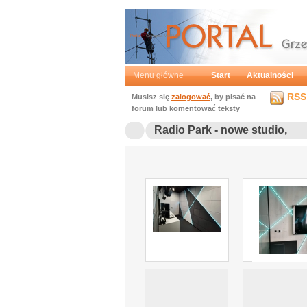
Portal
Grzegorz Mochtak
Menu główne
Start
Aktualności
RSS
Musisz się
zalogować
, by pisać na
forum lub komentować teksty
Radio Park - nowe studio,