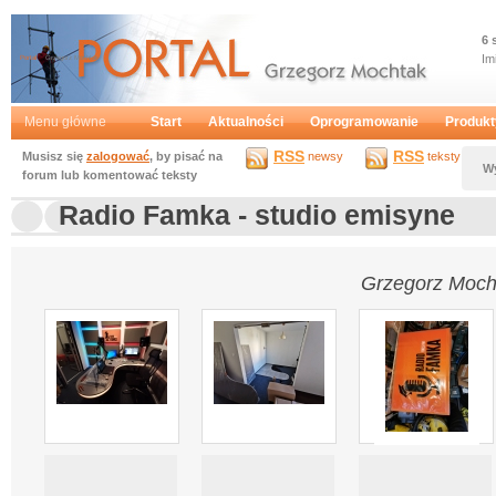
6 
Im
Portal
Grzegorz Mochtak
Menu główne
Start
Aktualności
Oprogramowanie
Produkt
RSS
RSS
Musisz się
zalogować
, by pisać na
newsy
teksty
W
forum lub komentować teksty
Radio Famka - studio emisyne
Grzegorz Moch