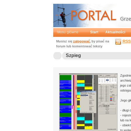
Portal
Grzegorz Mochtak
Menu główne
Start
Aktualności
RSS
Musisz się
zalogować
, by pisać na
forum lub komentować teksty
Szpieg
Zgodnie
archiwi
jego za
odstępa
Jego gł
- długi
- rejes
lub na 
- obiek
to wyłą