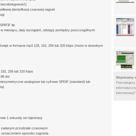
a bezobsługowość)
dłowej identyfikacji czasowej nagrań
ługi
SPATiF itp
ć w miesiącu, daty wystąpień, odstępy pomiędzy poszczególnymi
je dźwięk w formacie mp3 128, 192, 256 lub 320 kbps (może w dowolnym
 192, 256 lub 320 kbps
198 dni
Wspieramy s
 niesymetryczne analogowe lub cyfrowe SPDIF (standard) lub
Potrzebujesz
ta)
informatyczny
internetowej
wie 1 sekundy od rejestracji
w zadanym przedziale czasowym
z oznaczeniem sposobu zagrania