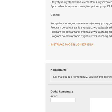
Statystyka występowania elementów z wyliczeniem
Sporządzanie raportu z emisji na potrzeby np. ZA
Cennik:
Komputer z oprogramowaniem rejestrującym sygnał - 2
Program do odtwarzania sygnału z wizualizacją zd
Program do odtwarzania sygnału z wizualizacją zd
Program do odtwarzania sygnału z wizualizacją zda
INSTRUKCJA OBSŁUGI SZPIEGA
Komentarze
Nie ma jeszcze komentarzy. Możesz być pierws
Dodaj komentarz
autor