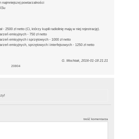
 najmniejszej powtarzalności
IKSu
500 zł netto (Ci, którzy kupili radiolinię mają w niej rejestrację).
arzeń emisyjnych - 750 zł netto
arzeń emisyjnych i sprzętowych - 1000 zł netto
rzeń emisyjnych, sprzętowych i interfejsowych - 1250 zł netto
G. Mochtak, 2016-01-18 21:21
20804
zy!
treść komentarza