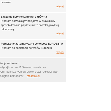
newsów.
więcej
Łączenie listy reklamowej z główną
Program pozwalający połączyć w prawidłowy
sposób dowolną playlistę mix z dowolną playlistą
reklamową.
więcej
Pobieranie automatyczne serwisów EUROZETU
Program do pobierania serwisów Eurozetu
więcej
tacje radiowe!
 więcej informacji? Szukasz rozwiązań
ch i technicznych dla swojej stacji radiowej albo
? Chętnie pomożemy! -
mochtak.pl
.