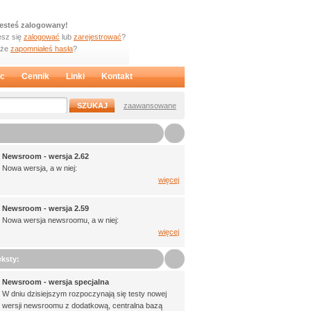
jesteś zalogowany!
sz się
zalogować
lub
zarejestrować
?
oże
zapomniałeś hasła
?
c
Cennik
Linki
Kontakt
zaawansowane
Newsroom - wersja 2.62
Nowa wersja, a w niej:
więcej
Newsroom - wersja 2.59
Nowa wersja newsroomu, a w niej:
więcej
ksty:
Newsroom - wersja specjalna
W dniu dzisiejszym rozpoczynają się testy nowej
wersji newsroomu z dodatkową, centralna bazą