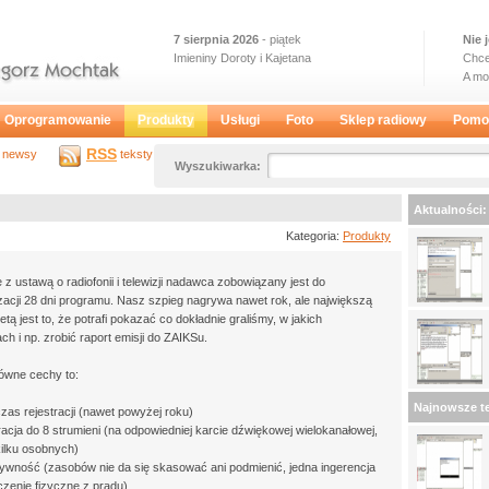
7 sierpnia 2026
- piątek
Nie 
Imieniny Doroty i Kajetana
Chce
A m
Oprogramowanie
Produkty
Usługi
Foto
Sklep radiowy
Pomo
RSS
newsy
teksty
Wyszukiwarka:
Aktualności:
Kategoria:
Produkty
 z ustawą o radiofonii i telewizji nadawca zobowiązany jest do
zacji 28 dni programu. Nasz szpieg nagrywa nawet rok, ale największą
letą jest to, że potrafi pokazać co dokładnie graliśmy, w jakich
ch i np. zrobić raport emisji do ZAIKSu.
ówne cechy to:
Najnowsze te
 czas rejestracji (nawet powyżej roku)
tracja do 8 strumieni (na odpowiedniej karcie dźwiękowej wielokanałowej,
kilku osobnych)
tywność (zasobów nie da się skasować ani podmienić, jedna ingerencja
czenie fizyczne z prądu)