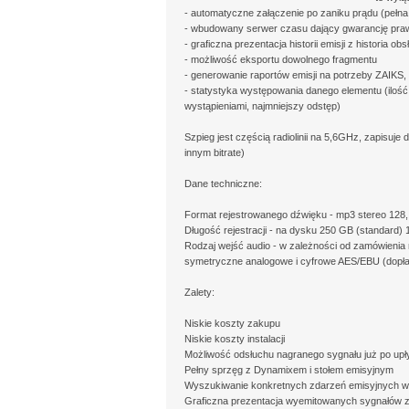
- automatyczne załączenie po zaniku prądu (pełn
- wbudowany serwer czasu dający gwarancję prawi
- graficzna prezentacja historii emisji z historia obs
- możliwość eksportu dowolnego fragmentu
- generowanie raportów emisji na potrzeby ZAIKS, 
- statystyka występowania danego elementu (iloś
wystąpieniami, najmniejszy odstęp)
Szpieg jest częścią radiolinii na 5,6GHz, zapisu
innym bitrate)
Dane techniczne:
Format rejestrowanego dźwięku - mp3 stereo 128,
Długość rejestracji - na dysku 250 GB (standard) 
Rodzaj wejść audio - w zależności od zamówienia
symetryczne analogowe i cyfrowe AES/EBU (dopła
Zalety:
Niskie koszty zakupu
Niskie koszty instalacji
Możliwość odsłuchu nagranego sygnału już po upły
Pełny sprzęg z Dynamixem i stołem emisyjnym
Wyszukiwanie konkretnych zdarzeń emisyjnych 
Graficzna prezentacja wyemitowanych sygnałów 