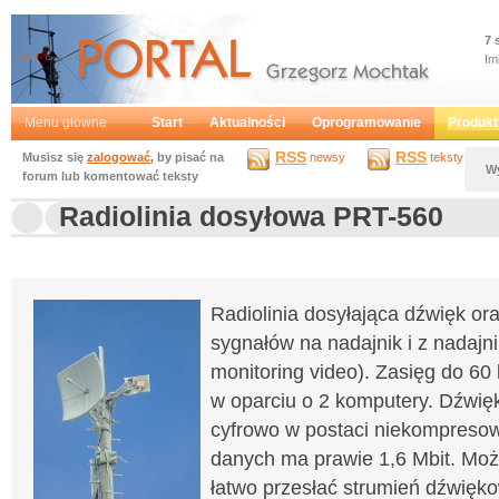
7 
Im
Portal
Grzegorz Mochtak
Menu główne
Start
Aktualności
Oprogramowanie
Produkt
RSS
RSS
Musisz się
zalogować
, by pisać na
newsy
teksty
W
forum lub komentować teksty
Radiolinia dosyłowa PRT-560
Radiolinia dosyłająca dźwięk ora
sygnałów na nadajnik i z nadajni
monitoring video). Zasięg do 60 
w oparciu o 2 komputery. Dźwięk
cyfrowo w postaci niekompresow
danych ma prawie 1,6 Mbit. Mo
łatwo przesłać strumień dźwięk