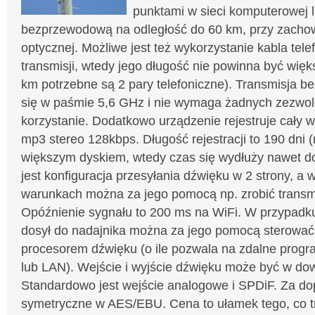
punktami w sieci komputerowej l
bezprzewodową na odległość do 60 km, przy zacho
optycznej. Możliwe jest też wykorzystanie kabla tel
transmisji, wtedy jego długość nie powinna być więk
km potrzebne są 2 pary telefoniczne). Transmisja
się w paśmie 5,6 GHz i nie wymaga żadnych zezwole
korzystanie. Dodatkowo urządzenie rejestruje cały 
mp3 stereo 128kbps. Długość rejestracji to 190 dni
większym dyskiem, wtedy czas się wydłuży nawet do
jest konfiguracja przesyłania dźwięku w 2 strony, a 
warunkach można za jego pomocą np. zrobić transmi
Opóźnienie sygnału to 200 ms na WiFi. W przypadku
dosył do nadajnika można za jego pomocą sterowa
procesorem dźwięku (o ile pozwala na zdalne prog
lub LAN). Wejście i wyjście dźwięku może być w do
Standardowo jest wejście analogowe i SPDiF. Za do
symetryczne w AES/EBU. Cena to ułamek tego, co 